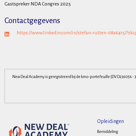
Gastspreker NDA Congres 2025
Contactgegevens
https://www.linkedin.com/in/stefan-rutten-08a6415/?ski
New Deal Academy is geregistreerd bij de kmo-portefeuille (DV.O236056 - 
Opleidingen
Bemiddeling