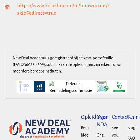
https://www.linkedin.com/in/tomwijnant/?
skipRedirect=true
New Deal Academy is geregistreerd bij de kmo-portefeuille
(DV.O236056 - 30% subsidie) en de opleidingen zijn erkend door
meerdere beroepsinstituten.
Opleidingen
Over
Contact
Kenni
NDA
Bem
see
Blog
idde
Onz
you
FAQ