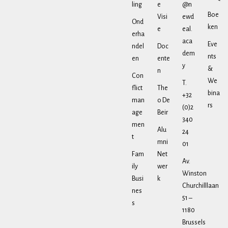
ling
e
@n
Boe
Visi
ewd
Ond
ken
e
eal.
erha
aca
Eve
ndel
Doc
dem
nts
en
ente
y
&
n
Con
We
T.
flict
The
bina
+32
man
o De
rs
(0)2
age
Beir
340
men
Alu
24
t
mni
01
Fam
Net
Av.
ily
wer
Winston
Busi
k
Churchilllaan
nes
51 –
s
1180
Brussels