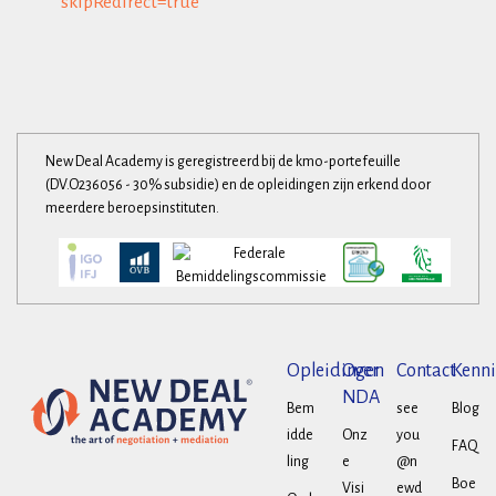
skipRedirect=true
New Deal Academy is geregistreerd bij de kmo-portefeuille
(DV.O236056 - 30% subsidie) en de opleidingen zijn erkend door
meerdere beroepsinstituten.
Opleidingen
Over
Contact
Kenni
NDA
Bem
see
Blog
idde
Onz
you
FAQ
ling
e
@n
Boe
Visi
ewd