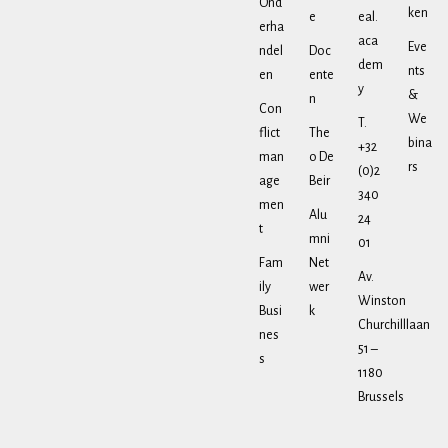
Ond
ken
e
eal.
erha
aca
Eve
ndel
Doc
dem
nts
en
ente
y
&
n
Con
We
T.
flict
The
bina
+32
man
o De
rs
(0)2
age
Beir
340
men
Alu
24
t
mni
01
Fam
Net
Av.
ily
wer
Winston
Busi
k
Churchilllaan
nes
51 –
s
1180
Brussels