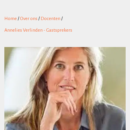
Home
/
Over ons
/
Docenten
/
Annelies Verlinden - Gastsprekers