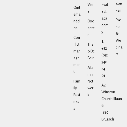
Boe
Visi
ewd
Ond
ken
e
eal.
erha
aca
Eve
ndel
Doc
dem
nts
en
ente
y
&
n
Con
We
T.
flict
The
bina
+32
man
o De
rs
(0)2
age
Beir
340
men
Alu
24
t
mni
01
Fam
Net
Av.
ily
wer
Winston
Busi
k
Churchilllaan
nes
51 –
s
1180
Brussels