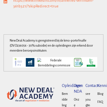
https://www.linkedin.com/in/annelies-verlinden-
361b321/?skipRedirect=true
New Deal Academy is geregistreerd bij de kmo-portefeuille
(DV.O236056 - 30% subsidie) en de opleidingen zijn erkend door
meerdere beroepsinstituten.
Opleidingen
Over
Contact
Kenni
NDA
Bem
see
Blog
idde
Onz
you
FAQ
ling
e
@n