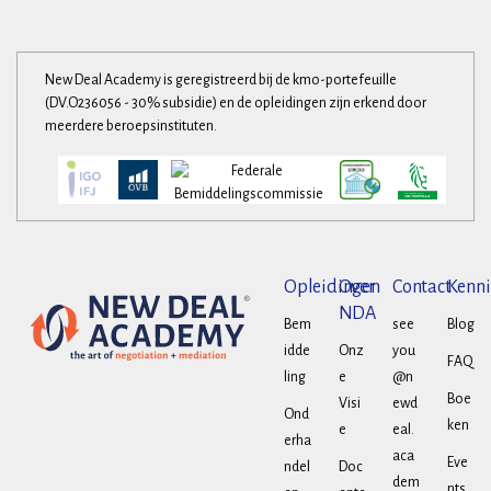
New Deal Academy is geregistreerd bij de kmo-portefeuille
(DV.O236056 - 30% subsidie) en de opleidingen zijn erkend door
meerdere beroepsinstituten.
Opleidingen
Over
Contact
Kenni
NDA
Bem
see
Blog
idde
Onz
you
FAQ
ling
e
@n
Boe
Visi
ewd
Ond
ken
e
eal.
erha
aca
Eve
ndel
Doc
dem
nts