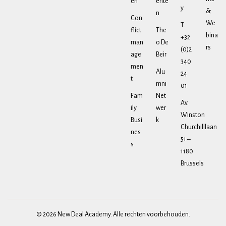
en
ente
y
&
n
Con
We
T.
flict
The
bina
+32
man
o De
rs
(0)2
age
Beir
340
men
Alu
24
t
mni
01
Fam
Net
Av.
ily
wer
Winston
Busi
k
Churchilllaan
nes
51 –
s
1180
Brussels
© 2026 New Deal Academy. Alle rechten voorbehouden.