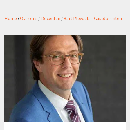
Home
/
Over ons
/
Docenten
/
Bart Plevoets - Gastdocenten