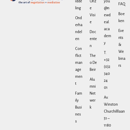
idde
Onz
you
FAQ
ling
e
@n
Boe
Visi
ewd
Ond
ken
e
eal.
erha
aca
Eve
ndel
Doc
dem
nts
en
ente
y
&
n
Con
We
T.
flict
The
bina
+32
man
o De
rs
(0)2
age
Beir
340
men
Alu
24
t
mni
01
Fam
Net
Av.
ily
wer
Winston
Busi
k
Churchilllaan
nes
51 –
s
1180