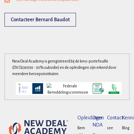
Contacteer Bernard Baudot
New Deal Academy is geregistreerd bij de kmo-portefeuille
(DV.O236056 - 30% subsidie) en de opleidingen zijn erkend door
meerdere beroepsinstituten.
Opleidingen
Over
Contact
Kenni
NDA
Bem
see
Blog