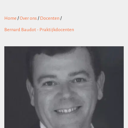
Home
/
Over ons
/
Docenten
/
Bernard Baudot - Praktijkdocenten