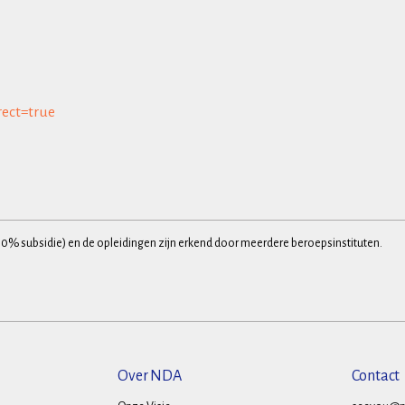
rect=true
30% subsidie) en de opleidingen zijn erkend door meerdere beroepsinstituten.
Over NDA
Contact