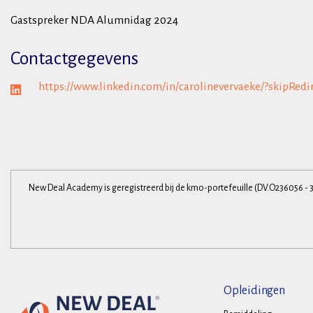
Gastspreker NDA Alumnidag 2024
Contactgegevens
https://www.linkedin.com/in/carolinevervaeke/?skipRedi
New Deal Academy is geregistreerd bij de kmo-portefeuille (DV.O236056 - 
Opleidingen