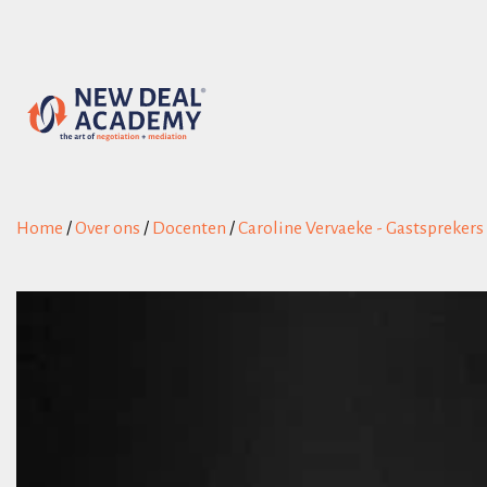
Home
/
Over ons
/
Docenten
/
Caroline Vervaeke - Gastsprekers