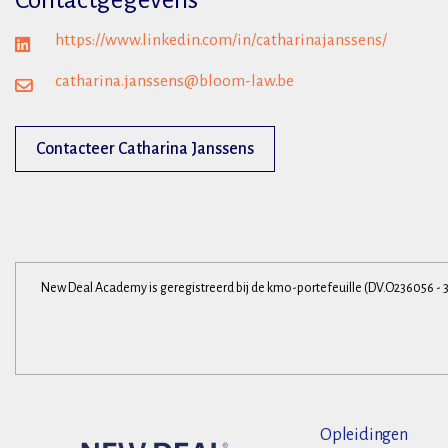
Contactgegevens
https://www.linkedin.com/in/catharinajanssens/
catharina.janssens@bloom-law.be
Contacteer Catharina Janssens
New Deal Academy is geregistreerd bij de kmo-portefeuille (DV.O236056 - 
Opleidingen