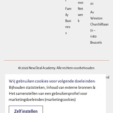
t
mni
01
Fam
Net
Av.
ily
wer
Winston
Busi
k
Churchilllaan
nes
51 –
s
1180
Brussels
© 2026 New Deal Academy. Alle rechten voorbehouden.
Privacy
Algemene voorwaarden
Cookie beleid
Wij gebruiken cookies voor volgende doeleinden:
Bijhouden statistieken, Inhoud van externe bronnen &
Het samenstellen van een gebruikersprofiel voor
marketingdoeleinden (marketingcookies)
Zelf instellen