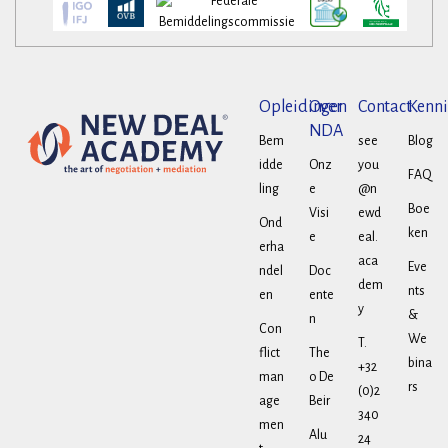
Opleidingen
Over
Contact
Kenni
NDA
Bem
see
Blog
idde
Onz
you
FAQ
ling
e
@n
Boe
Visi
ewd
Ond
ken
e
eal.
erha
aca
Eve
ndel
Doc
dem
nts
en
ente
y
&
n
Con
We
T.
flict
The
bina
+32
man
o De
rs
(0)2
age
Beir
340
men
Alu
24