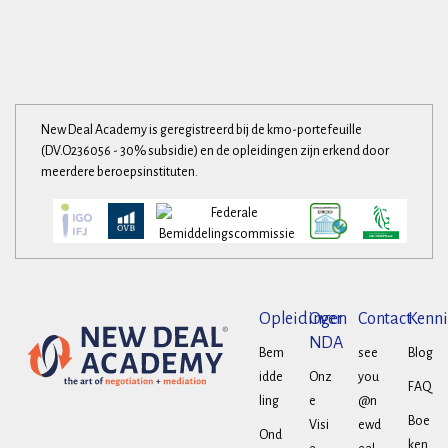
New Deal Academy is geregistreerd bij de kmo-portefeuille
(DV.O236056 - 30% subsidie) en de opleidingen zijn erkend door
meerdere beroepsinstituten.
Opleidingen
Over
Contact
Kenni
NDA
Bem
see
Blog
idde
Onz
you
FAQ
ling
e
@n
Boe
Visi
ewd
Ond
ken