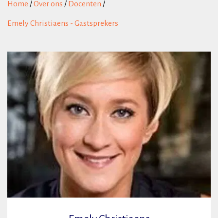
Home
/
Over ons
/
Docenten
/
Emely Christiaens - Gastsprekers