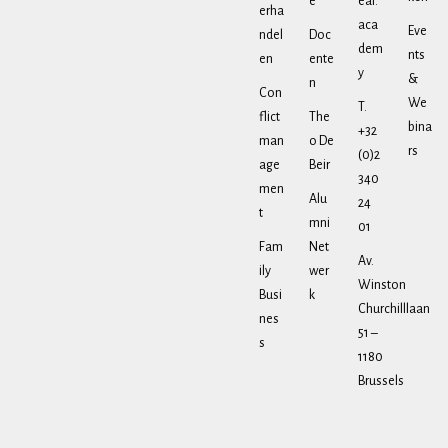
e
eal.
erha
aca
Eve
ndel
Doc
dem
nts
en
ente
y
&
n
Con
We
T.
flict
The
bina
+32
man
o De
rs
(0)2
age
Beir
340
men
Alu
24
t
mni
01
Fam
Net
Av.
ily
wer
Winston
Busi
k
Churchilllaan
nes
51 –
s
1180
Brussels