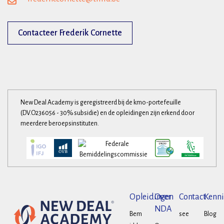
Contacteer Frederik Cornette
New Deal Academy is geregistreerd bij de kmo-portefeuille
(DV.O236056 - 30% subsidie) en de opleidingen zijn erkend door
meerdere beroepsinstituten.
Opleidingen
Over
Contact
Kenni
NDA
Bem
see
Blog