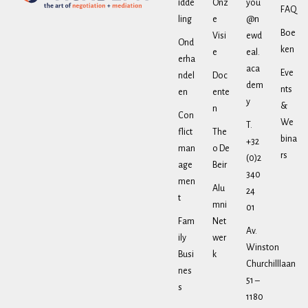
idde
Onz
you
FAQ
ling
e
@n
Boe
Visi
ewd
Ond
ken
e
eal.
erha
aca
Eve
ndel
Doc
dem
nts
en
ente
y
&
n
Con
We
T.
flict
The
bina
+32
man
o De
rs
(0)2
age
Beir
340
men
Alu
24
t
mni
01
Fam
Net
Av.
ily
wer
Winston
Busi
k
Churchilllaan
nes
51 –
s
1180