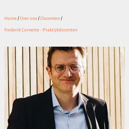
Home
/
Over ons
/
Docenten
/
Frederik Cornette - Praktijkdocenten