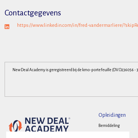
Contactgegevens
https://www.linkedin.com/in/fred-vandermarliere/?skipR
New Deal Academy is geregistreerd bij de kmo-portefeuille (DV.O236056 - 
Opleidingen
Bemiddeling
Onderhandelen