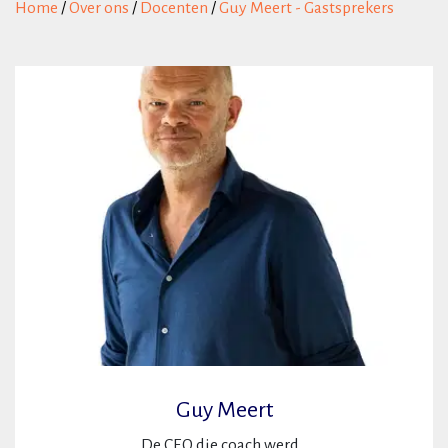
Home
/
Over ons
/
Docenten
/
Guy Meert - Gastsprekers
Guy Meert
De CEO die coach werd...