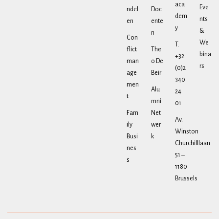
aca
Eve
ndel
Doc
dem
nts
en
ente
y
&
n
Con
We
T.
flict
The
bina
+32
man
o De
rs
(0)2
age
Beir
340
men
Alu
24
t
mni
01
Fam
Net
Av.
ily
wer
Winston
Busi
k
Churchilllaan
nes
51 –
s
1180
Brussels