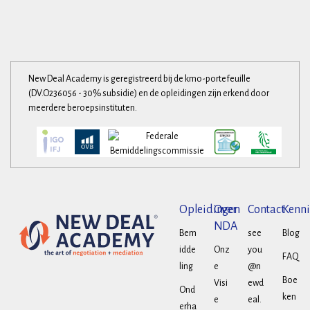
New Deal Academy is geregistreerd bij de kmo-portefeuille
(DV.O236056 - 30% subsidie) en de opleidingen zijn erkend door
meerdere beroepsinstituten.
Opleidingen
Over
Contact
Kenni
NDA
Bem
see
Blog
idde
Onz
you
FAQ
ling
e
@n
Boe
Visi
ewd
Ond
ken
e
eal.
erha