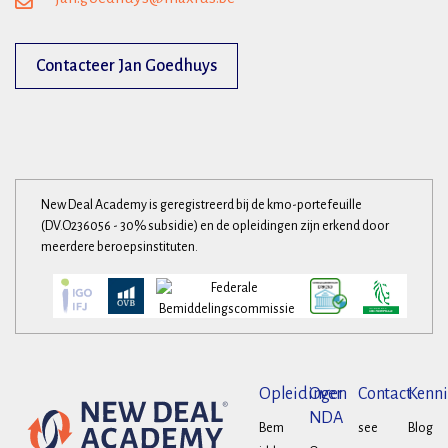
Contacteer Jan Goedhuys
New Deal Academy is geregistreerd bij de kmo-portefeuille
(DV.O236056 - 30% subsidie) en de opleidingen zijn erkend door
meerdere beroepsinstituten.
Opleidingen
Over
Contact
Kenni
NDA
Bem
see
Blog