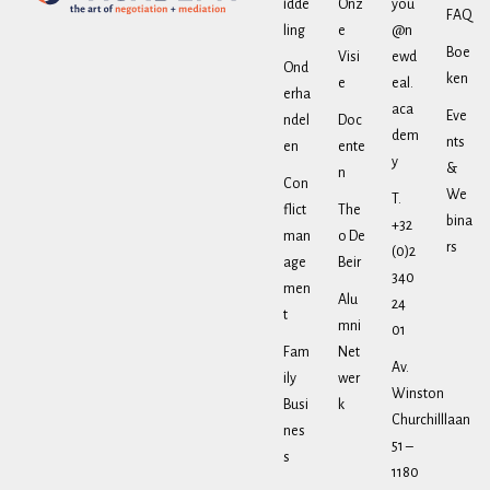
idde
Onz
you
FAQ
ling
e
@n
Boe
Visi
ewd
Ond
ken
e
eal.
erha
aca
Eve
ndel
Doc
dem
nts
en
ente
y
&
n
Con
We
T.
flict
The
bina
+32
man
o De
rs
(0)2
age
Beir
340
men
Alu
24
t
mni
01
Fam
Net
Av.
ily
wer
Winston
Busi
k
Churchilllaan
nes
51 –
s
1180