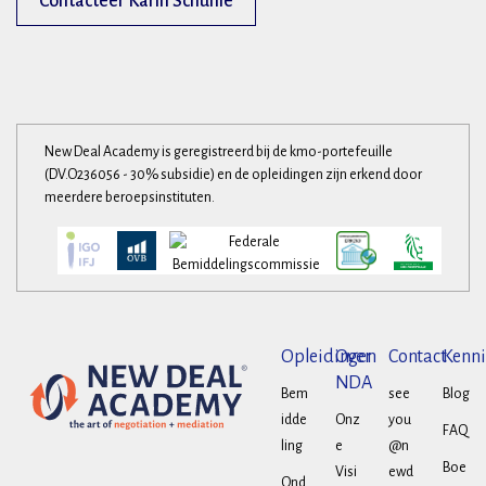
Contacteer Karin Schühle
New Deal Academy is geregistreerd bij de kmo-portefeuille
(DV.O236056 - 30% subsidie) en de opleidingen zijn erkend door
meerdere beroepsinstituten.
Opleidingen
Over
Contact
Kenni
NDA
Bem
see
Blog
idde
Onz
you
FAQ
ling
e
@n
Boe
Visi
ewd
Ond