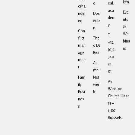
ken
e
eal.
erha
aca
Eve
ndel
Doc
dem
nts
en
ente
y
&
n
Con
We
T.
flict
The
bina
+32
man
o De
rs
(0)2
age
Beir
340
men
Alu
24
t
mni
01
Fam
Net
Av.
ily
wer
Winston
Busi
k
Churchilllaan
nes
51 –
s
1180
Brussels