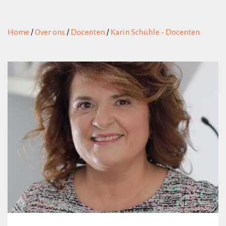
Home
/
Over ons
/
Docenten
/
Karin Schühle - Docenten