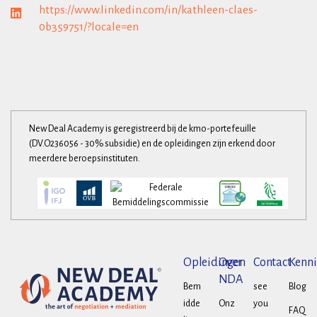
https://www.linkedin.com/in/kathleen-claes-
0b359751/?locale=en
New Deal Academy is geregistreerd bij de kmo-portefeuille
(DV.O236056 - 30% subsidie) en de opleidingen zijn erkend door
meerdere beroepsinstituten.
Opleidingen
Over
Contact
Kenni
NDA
Bem
see
Blog
idde
Onz
you
FAQ