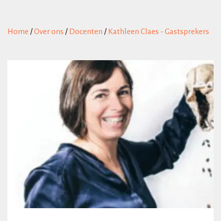
Home
/
Over ons
/
Docenten
/
Kathleen Claes - Gastsprekers