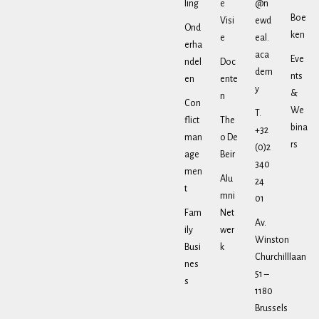
ling
e
@n
Boe
Visi
ewd
Ond
ken
e
eal.
erha
aca
Eve
ndel
Doc
dem
nts
en
ente
y
&
n
Con
We
T.
flict
The
bina
+32
man
o De
rs
(0)2
age
Beir
340
men
Alu
24
t
mni
01
Fam
Net
Av.
ily
wer
Winston
Busi
k
Churchilllaan
nes
51 –
s
1180
Brussels