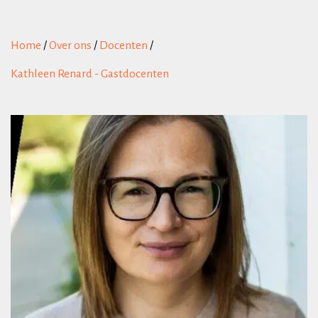
Home
/
Over ons
/
Docenten
/
Kathleen Renard - Gastdocenten