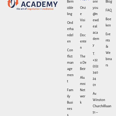
Bem
see
Blog
idde
Onz
you
FAQ
ling
e
@n
Boe
Visi
ewd
Ond
ken
e
eal.
erha
aca
Eve
ndel
Doc
dem
nts
en
ente
y
&
n
Con
We
T.
flict
The
bina
+32
man
o De
rs
(0)2
age
Beir
340
men
Alu
24
t
mni
01
Fam
Net
Av.
ily
wer
Winston
Busi
k
Churchilllaan
nes
51 –
s