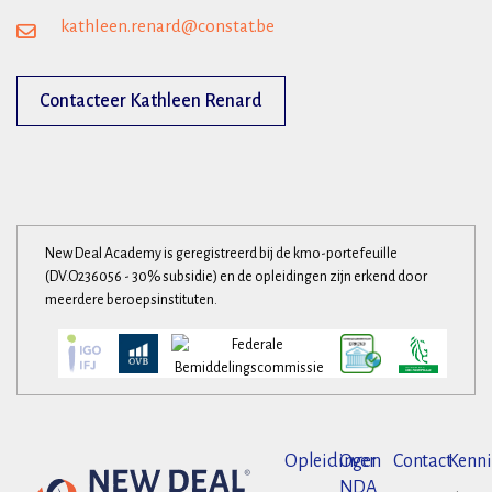
kathleen.renard@constat.be
Contacteer Kathleen Renard
New Deal Academy is geregistreerd bij de kmo-portefeuille
(DV.O236056 - 30% subsidie) en de opleidingen zijn erkend door
meerdere beroepsinstituten.
Opleidingen
Over
Contact
Kenni
NDA