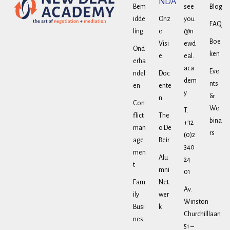
NDA
Bem
see
Blog
idde
Onz
you
FAQ
ling
e
@n
Boe
Visi
ewd
Ond
ken
e
eal.
erha
aca
Eve
ndel
Doc
dem
nts
en
ente
y
&
n
Con
We
T.
flict
The
bina
+32
man
o De
rs
(0)2
age
Beir
340
men
Alu
24
t
mni
01
Fam
Net
Av.
ily
wer
Winston
Busi
k
Churchilllaan
nes
51 –