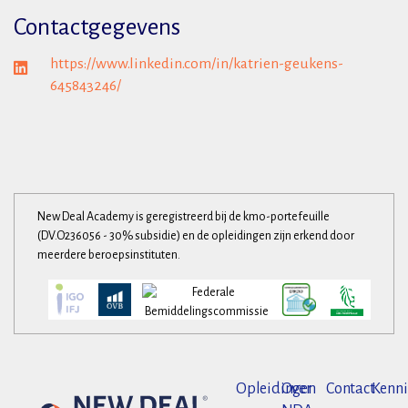
Contactgegevens
https://www.linkedin.com/in/katrien-geukens-
645843246/
New Deal Academy is geregistreerd bij de kmo-portefeuille
(DV.O236056 - 30% subsidie) en de opleidingen zijn erkend door
meerdere beroepsinstituten.
Opleidingen
Over
Contact
Kenni