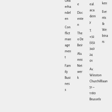
Ond
ken
e
eal.
erha
aca
Eve
ndel
Doc
dem
nts
en
ente
y
&
n
Con
We
T.
flict
The
bina
+32
man
o De
rs
(0)2
age
Beir
340
men
Alu
24
t
mni
01
Fam
Net
Av.
ily
wer
Winston
Busi
k
Churchilllaan
nes
51 –
s
1180
Brussels