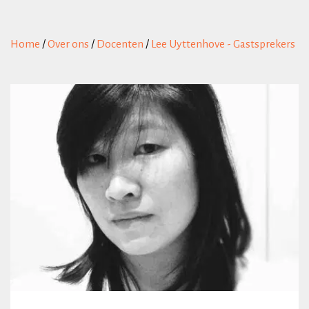
Home
/
Over ons
/
Docenten
/
Lee Uyttenhove - Gastsprekers