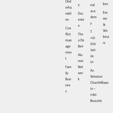
Ond
ken
e
eal.
erha
aca
Eve
ndel
Doc
dem
nts
en
ente
y
&
n
Con
We
T.
flict
The
bina
+32
man
o De
rs
(0)2
age
Beir
340
men
Alu
24
t
mni
01
Fam
Net
Av.
ily
wer
Winston
Busi
k
Churchilllaan
nes
51 –
s
1180
Brussels