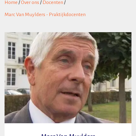
Home
/
Over ons
/
Docenten
/
Marc Van Muylders - Praktijkdocenten