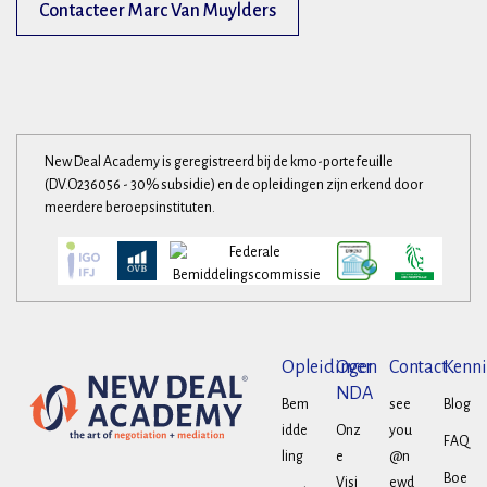
Contacteer Marc Van Muylders
New Deal Academy is geregistreerd bij de kmo-portefeuille
(DV.O236056 - 30% subsidie) en de opleidingen zijn erkend door
meerdere beroepsinstituten.
Opleidingen
Over
Contact
Kenni
NDA
Bem
see
Blog
idde
Onz
you
FAQ
ling
e
@n
Boe
Visi
ewd