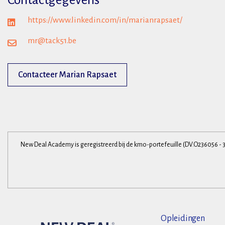
Contactgegevens
https://www.linkedin.com/in/marianrapsaet/
mr@tack51.be
Contacteer Marian Rapsaet
New Deal Academy is geregistreerd bij de kmo-portefeuille (DV.O236056 - 
Opleidingen