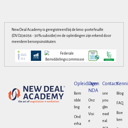
New Deal Academy is geregistreerd bij de kmo-portefeuille
(DV.O236056 - 30% subsidie) en de opleidingen zijn erkend door
meerdere beroepsinstituten.
Opleidingen
Over
Contact
Kenni
NDA
Bem
see
Blog
idde
Onz
you
FAQ
ling
e
@n
Boe
Visi
ewd
Ond
ken
e
eal.
erha
aca