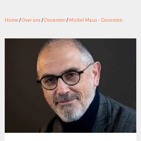
Home
/
Over ons
/
Docenten
/
Michel Maus - Docenten