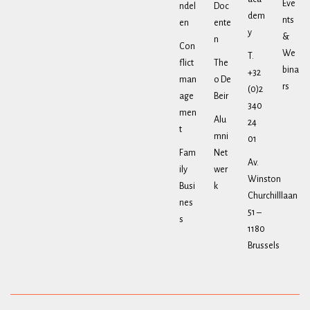
Eve
ndel
Doc
dem
nts
en
ente
y
&
n
Con
We
T.
flict
The
bina
+32
man
o De
rs
(0)2
age
Beir
340
men
Alu
24
t
mni
01
Fam
Net
Av.
ily
wer
Winston
Busi
k
Churchilllaan
nes
51 –
s
1180
Brussels