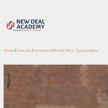
Home
/
Over ons
/
Docenten
/
Michel Petit - Gastsprekers