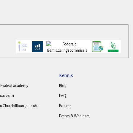
Kennis
ewdeal.academy
Blog
 340 24 01
FAQ
 Churchilllaan 51 – 1180
Boeken
Events & Webinars