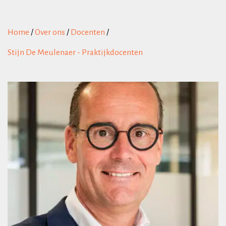
Home
/
Over ons
/
Docenten
/
Stijn De Meulenaer - Praktijkdocenten