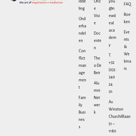
idde
Onz
you
FAQ
ling
e
@n
Boe
Visi
ewd
Ond
ken
e
eal.
erha
aca
Eve
ndel
Doc
dem
nts
en
ente
y
&
n
Con
We
T.
flict
The
bina
+32
man
o De
rs
(0)2
age
Beir
340
men
Alu
24
t
mni
01
Fam
Net
Av.
ily
wer
Winston
Busi
k
Churchilllaan
nes
51 –
s
1180