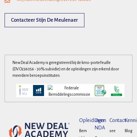
Contacteer Stijn De Meulenaer
New Deal Academy is geregistreerd bij de kmo-portefeuille
(DV.O236056 - 30% subsidie) en de opleidingen zijn erkend door
meerdere beroepsinstituten.
Opleidingen
Over
Contact
Kenni
NDA
Bem
see
Blog