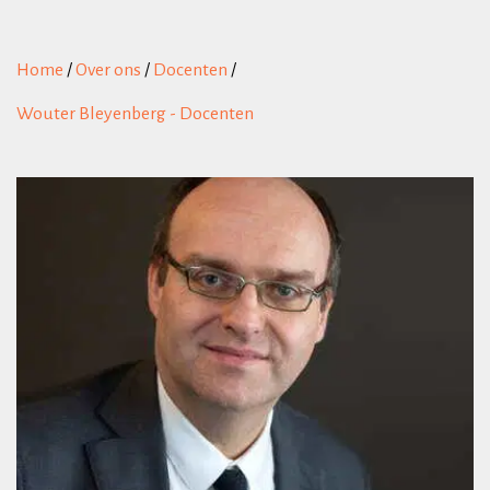
Home
/
Over ons
/
Docenten
/
Wouter Bleyenberg - Docenten