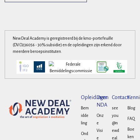
New Deal Academy is geregistreerd bij de kmo-portefeuille
(DV.O236056 - 30% subsidie) en de opleidingen zijn erkend door
meerdere beroepsinstituten.
Opleidingen
Over
Contact
Kenni
NDA
Bem
see
Blog
idde
Onz
you
FAQ
ling
e
@n
Boe
Visi
ewd
Ond
ken
e
eal.