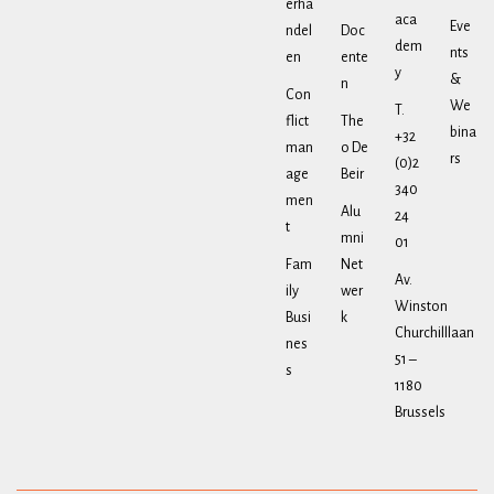
erha
aca
Eve
ndel
Doc
dem
nts
en
ente
y
&
n
Con
We
T.
flict
The
bina
+32
man
o De
rs
(0)2
age
Beir
340
men
Alu
24
t
mni
01
Fam
Net
Av.
ily
wer
Winston
Busi
k
Churchilllaan
nes
51 –
s
1180
Brussels