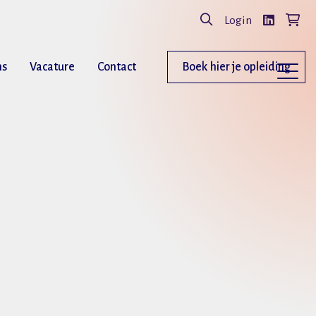
Login
ns
Vacature
Contact
Boek hier je opleiding