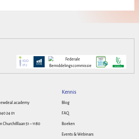
Kennis
ewdeal.academy
Blog
 340 24 01
FAQ
 Churchilllaan 51 – 1180
Boeken
Events & Webinars