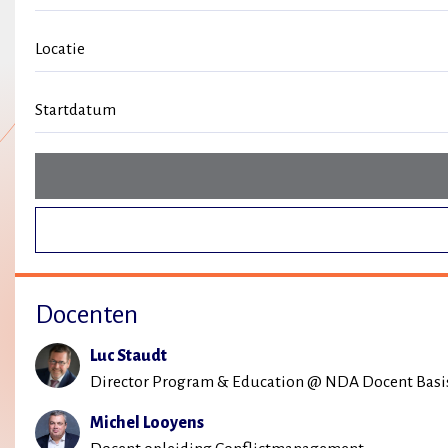
Locatie
Startdatum
Docenten
Luc Staudt
Director Program & Education @ NDA Docent Basis
Michel Looyens