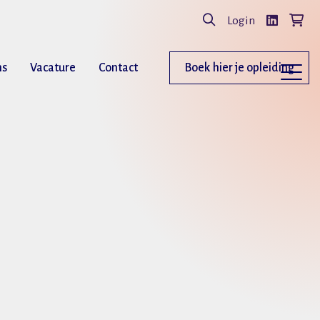
Login
ns
Vacature
Contact
Boek hier je opleiding