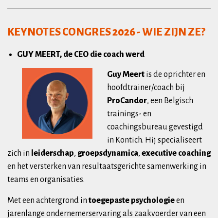
KEYNOTES CONGRES 2026 - WIE ZIJN ZE?
GUY MEERT, de CEO die coach werd
Guy Meert
is de oprichter en
hoofdtrainer/coach bij
ProCandor
, een Belgisch
trainings- en
coachingsbureau gevestigd
in Kontich. Hij specialiseert
zich in
leiderschap
,
groepsdynamica
,
executive coaching
en het versterken van resultaatsgerichte samenwerking in
teams en organisaties.
Met een achtergrond in
toegepaste psychologie
en
jarenlange ondernemerservaring als zaakvoerder van een