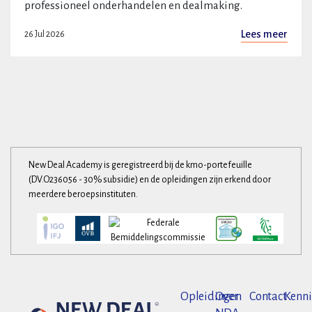
professioneel onderhandelen en dealmaking.
Lees meer
26 Jul 2026
New Deal Academy is geregistreerd bij de kmo-portefeuille
(DV.O236056 - 30% subsidie) en de opleidingen zijn erkend door
meerdere beroepsinstituten.
Opleidingen
Over
Contact
Kenni