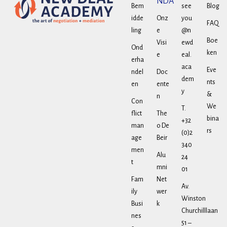
NDA
Bem
see
Blog
idde
Onz
you
FAQ
ling
e
@n
Boe
Visi
ewd
Ond
ken
e
eal.
erha
aca
Eve
ndel
Doc
dem
nts
en
ente
y
&
n
Con
We
T.
flict
The
bina
+32
man
o De
rs
(0)2
age
Beir
340
men
Alu
24
t
mni
01
Fam
Net
Av.
ily
wer
Winston
Busi
k
Churchilllaan
nes
51 –