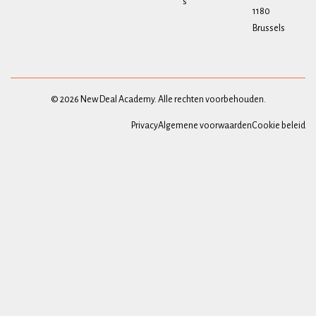
s
1180
Brussels
© 2026 New Deal Academy. Alle rechten voorbehouden.
Privacy
Algemene voorwaarden
Cookie beleid