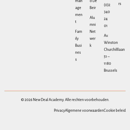
man
o De
rs
(0)2
age
Beir
340
men
Alu
24
t
mni
01
Fam
Net
Av.
ily
wer
Winston
Busi
k
Churchilllaan
nes
51 –
s
1180
Brussels
© 2026 New Deal Academy. Alle rechten voorbehouden.
Privacy
Algemene voorwaarden
Cookie beleid