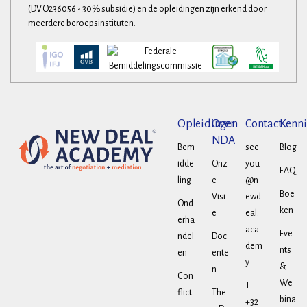
(DV.O236056 - 30% subsidie) en de opleidingen zijn erkend door
meerdere beroepsinstituten.
Opleidingen
Over
Contact
Kenni
NDA
Bem
see
Blog
idde
Onz
you
FAQ
ling
e
@n
Boe
Visi
ewd
Ond
ken
e
eal.
erha
aca
Eve
ndel
Doc
dem
nts
en
ente
y
&
n
Con
We
T.
flict
The
bina
+32