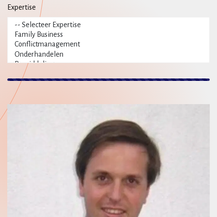
Expertise
119 resultaten