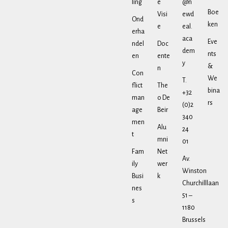
ling
e
@n
Boe
Visi
ewd
Ond
ken
e
eal.
erha
aca
Eve
ndel
Doc
dem
nts
en
ente
y
&
n
Con
We
T.
flict
The
bina
+32
man
o De
rs
(0)2
age
Beir
340
men
Alu
24
t
mni
01
Fam
Net
Av.
ily
wer
Winston
Busi
k
Churchilllaan
nes
51 –
s
1180
Brussels