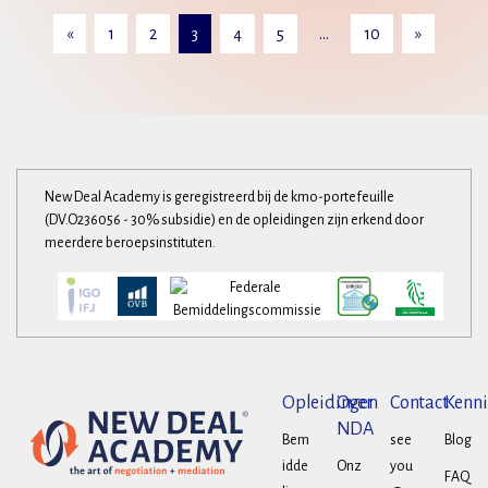
«
1
2
3
4
5
…
10
»
New Deal Academy is geregistreerd bij de kmo-portefeuille
(DV.O236056 - 30% subsidie) en de opleidingen zijn erkend door
meerdere beroepsinstituten.
Opleidingen
Over
Contact
Kenni
NDA
Bem
see
Blog
idde
Onz
you
FAQ