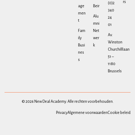
rs
(0)2
age
Beir
340
men
Alu
24
t
mni
01
Fam
Net
Av.
ily
wer
Winston
Busi
k
Churchilllaan
nes
51 –
s
1180
Brussels
© 2026 New Deal Academy. Alle rechten voorbehouden.
Privacy
Algemene voorwaarden
Cookie beleid