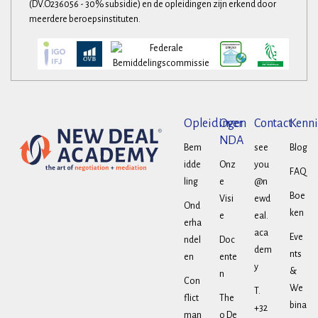
(DV.O236056 - 30% subsidie) en de opleidingen zijn erkend door
meerdere beroepsinstituten.
Opleidingen
Over
Contact
Kenni
NDA
Bem
see
Blog
idde
Onz
you
FAQ
ling
e
@n
Boe
Visi
ewd
Ond
ken
e
eal.
erha
aca
Eve
ndel
Doc
dem
nts
en
ente
y
&
n
Con
We
T.
flict
The
bina
+32
man
o De