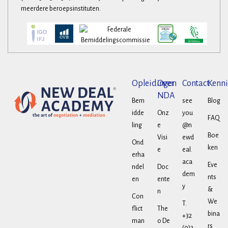
meerdere beroepsinstituten.
Opleidingen
Over
Contact
Kenni
NDA
Bem
see
Blog
idde
Onz
you
FAQ
ling
e
@n
Boe
Visi
ewd
Ond
ken
e
eal.
erha
aca
Eve
ndel
Doc
dem
nts
en
ente
y
&
n
Con
We
T.
flict
The
bina
+32
man
o De
rs