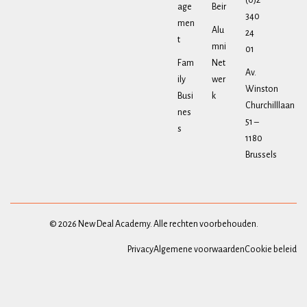
(0)2
age
Beir
340
men
Alu
24
t
mni
01
Fam
Net
Av.
ily
wer
Winston
Busi
k
Churchilllaan
nes
51 –
s
1180
Brussels
© 2026 New Deal Academy. Alle rechten voorbehouden.
Privacy
Algemene voorwaarden
Cookie beleid