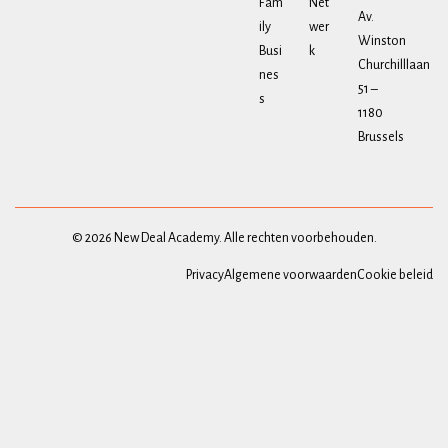
Fam
Net
Av.
ily
wer
Winston
Busi
k
Churchilllaan
nes
51 –
s
1180
Brussels
© 2026 New Deal Academy. Alle rechten voorbehouden.
Privacy
Algemene voorwaarden
Cookie beleid