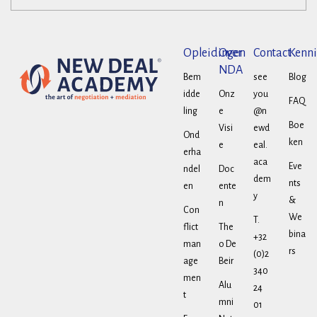
Opleidingen
Over
Contact
Kenni
NDA
Bem
see
Blog
idde
Onz
you
FAQ
ling
e
@n
Boe
Visi
ewd
Ond
ken
e
eal.
erha
aca
Eve
ndel
Doc
dem
nts
en
ente
y
&
n
Con
We
T.
flict
The
bina
+32
man
o De
rs
(0)2
age
Beir
340
men
Alu
24
t
mni
01