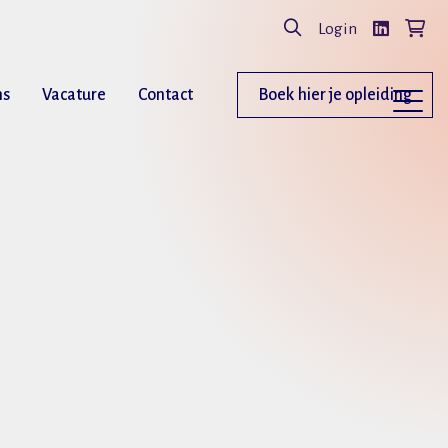
Login
ns
Vacature
Contact
Boek hier je opleiding