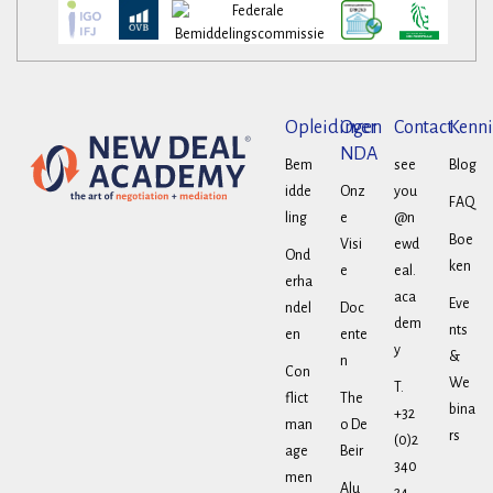
Opleidingen
Over
Contact
Kenni
NDA
Bem
see
Blog
idde
Onz
you
FAQ
ling
e
@n
Boe
Visi
ewd
Ond
ken
e
eal.
erha
aca
Eve
ndel
Doc
dem
nts
en
ente
y
&
n
Con
We
T.
flict
The
bina
+32
man
o De
rs
(0)2
age
Beir
340
men
Alu