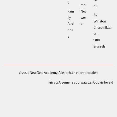
24
t
mni
01
Fam
Net
Av.
ily
wer
Winston
Busi
k
Churchilllaan
nes
51 –
s
1180
Brussels
© 2026 New Deal Academy. Alle rechten voorbehouden.
Privacy
Algemene voorwaarden
Cookie beleid