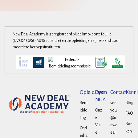
New Deal Academy is geregistreerd bij de kmo-portefeuille
(DV.O236056 - 30% subsidie) en de opleidingen zijn erkend door
meerdere beroepsinstituten.
Opleidingen
Over
Contact
Kenni
NDA
Bem
see
Blog
idde
Onz
you
FAQ
ling
e
@n
Boe
Visi
ewd
Ond
ken
e
eal.
erha