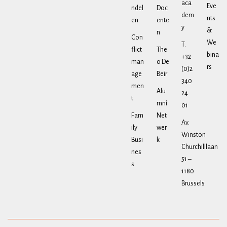
aca
Eve
ndel
Doc
dem
nts
en
ente
y
&
n
Con
We
T.
flict
The
bina
+32
man
o De
rs
(0)2
age
Beir
340
men
Alu
24
t
mni
01
Fam
Net
Av.
ily
wer
Winston
Busi
k
Churchilllaan
nes
51 –
s
1180
Brussels